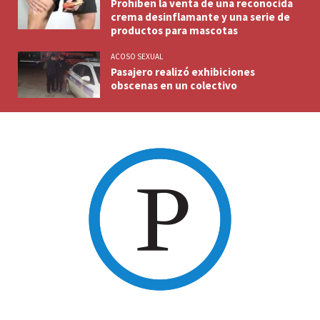
Prohíben la venta de una reconocida
crema desinflamante y una serie de
productos para mascotas
ACOSO SEXUAL
Pasajero realizó exhibiciones
obscenas en un colectivo