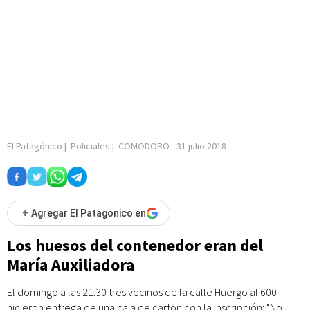
El Patagónico
|
Policiales
|
COMODORO
-
31 julio 2018
+
Agregar El Patagonico en
Los huesos del contenedor eran del
María Auxiliadora
El domingo a las 21:30 tres vecinos de la calle Huergo al 600
hicieron entrega de una caja de cartón con la inscripción: "No