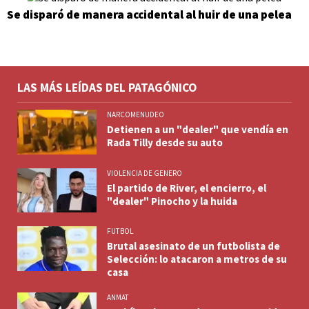
Se disparó de manera accidental al huir de una pelea
LAS MÁS LEÍDAS DEL PATAGÓNICO
NARCOMENUDEO
Detienen a un "dealer" que vendía en
Rada Tilly desde su auto
VIOLENCIA DE GENERO
El partido de River, el encierro, el
"dealer" Pinocho y la huida
FUTBOL
Brutal asesinato de un futbolista de
Selección: lo atacaron a metros de su
casa
ANMAT