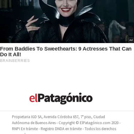
Propietaria IGD SA, Avenida Córdoba 657, 7° piso, Ciudad
Autónoma de Buenos Aires - Copyright © ElPatagónico.com 2020 -
RNPI En trámite - Registro DNDA en trámite - Todos los derechos