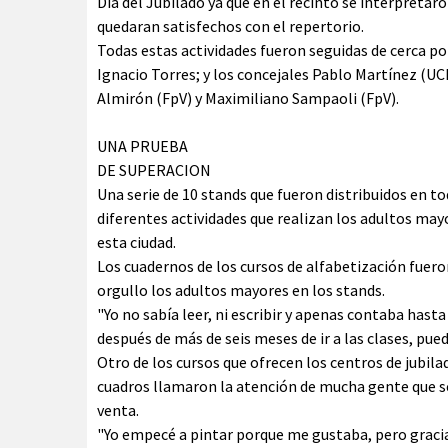
Día del Jubilado ya que en el recinto se interpreta
quedaran satisfechos con el repertorio.
Todas estas actividades fueron seguidas de cerca por
Ignacio Torres; y los concejales Pablo Martínez 
Almirón (FpV) y Maximiliano Sampaoli (FpV).
UNA PRUEBA
DE SUPERACION
Una serie de 10 stands que fueron distribuidos en to
diferentes actividades que realizan los adultos mayo
esta ciudad.
Los cuadernos de los cursos de alfabetización fuer
orgullo los adultos mayores en los stands.
"Yo no sabía leer, ni escribir y apenas contaba has
después de más de seis meses de ir a las clases, pue
Otro de los cursos que ofrecen los centros de jubila
cuadros llamaron la atención de mucha gente que se
venta.
"Yo empecé a pintar porque me gustaba, pero gracia