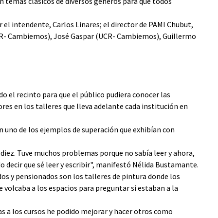
ron temas clásicos de diversos géneros para que todos
 el intendente, Carlos Linares; el director de PAMI Chubut,
(UCR- Cambiemos), José Gaspar (UCR- Cambiemos), Guillermo
do el recinto para que el público pudiera conocer las
res en los talleres que lleva adelante cada institución en
on uno de los ejemplos de superación que exhibían con
ta diez. Tuve muchos problemas porque no sabía leer y ahora,
do decir que sé leer y escribir", manifestó Nélida Bustamante.
dos y pensionados son los talleres de pintura donde los
 volcaba a los espacios para preguntar si estaban a la
s a los cursos he podido mejorar y hacer otros como