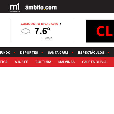
COMODORO RIVADAVIA
7.6°
18km/h
MUNDO
DEPORTES
SANTA CRUZ
ESPECTÁCULOS
TICA
AJUSTE
CULTURA
MALVINAS
CALETA OLIVIA