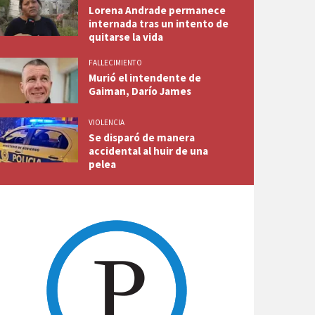
Lorena Andrade permanece
internada tras un intento de
quitarse la vida
FALLECIMIENTO
Murió el intendente de
Gaiman, Darío James
VIOLENCIA
Se disparó de manera
accidental al huir de una
pelea