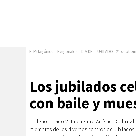
El Patagónico
|
Regionales
|
DIA DEL JUBILADO
-
21 septie
Los jubilados ce
con baile y mues
El denominado VI Encuentro Artístico Cultural s
miembros de los diversos centros de jubilados