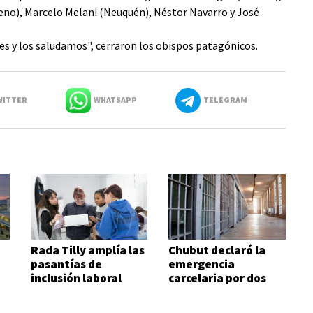
eno), Marcelo Melani (Neuquén), Néstor Navarro y José
es y los saludamos", cerraron los obispos patagónicos.
ITTER
WHATSAPP
TELEGRAM
Rada Tilly amplía las
Chubut declaró la
pasantías de
emergencia
inclusión laboral
carcelaria por dos
para personas con
años
discapacidad