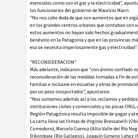
esenciales como son el gas y la electricidad", apun
los funcionarios del gobierno de Mauricio Macri.
"No nos cabe duda de que son aumentos que en al
en los grandes centros urbanos que contaban con s
estos aumentos no hayan sido hechos gradualmente,
benévolo en la Patagonia y que en las provincias má
eso se necesita imperiosamente gas y electricidad".
"RECONSIDERACION"
Más adelante, indicaron que "con ánimo confiado nos
reconsideración de las medidas tomadas a fin de evi
familias e inclusive en escuelas y obras de promoci
por un peso insoportable", apuntaron.
"Nos sumamos además así a los reclamos y pedidos 
instituciones civiles y comerciales y no pocas ONG,
Región Patagónica resulta imposible de pagar y aten
La carta lleva las firmas de Virginio Bressanelli (
Comodoro), Marcelo Cuenca (Alto Valle del Río Negr
D'Annibale (Río Gallegos), Joaquín Gimeno Lahoz 