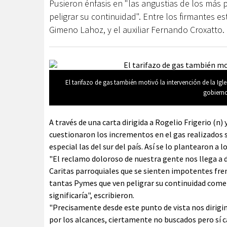
Pusieron énfasis en "las angustias de los más
peligrar su continuidad". Entre los firmantes 
Gimeno Lahoz, y el auxiliar Fernando Croxatto.
El tarifazo de gas también motivó la intervención de la Ig
gobierno
A través de una carta dirigida a Rogelio Frigerio (n
cuestionaron los incrementos en el gas realizados s
especial las del sur del país. Así se lo plantearon a l
"El reclamo doloroso de nuestra gente nos llega a d
Caritas parroquiales que se sienten impotentes fren
tantas Pymes que ven peligrar su continuidad comer
significaría", escribieron.
"Precisamente desde este punto de vista nos dirigi
por los alcances, ciertamente no buscados pero sí 