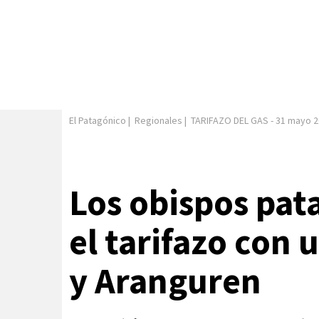
El Patagónico
|
Regionales
|
TARIFAZO DEL GAS
-
31 mayo 2
Los obispos pat
el tarifazo con 
y Aranguren