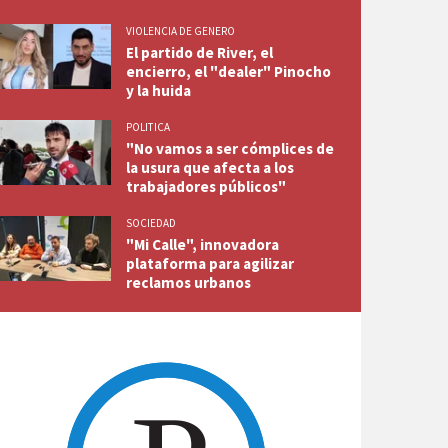
VIOLENCIA DE GENERO
El partido de River, el
encierro, el "dealer" Pinocho
y la huida
POLITICA
"No vamos a ser cómplices de
la usura que afecta a los
trabajadores públicos"
SOCIEDAD
"Mi Calle", innovadora
plataforma para agilizar
reclamos urbanos