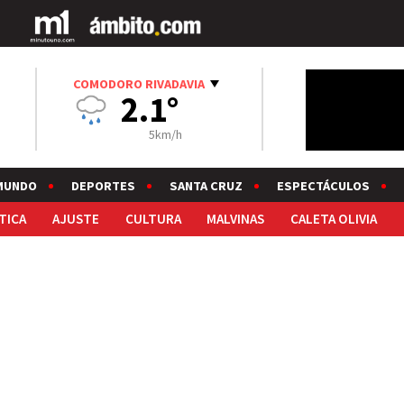
COMODORO RIVADAVIA
2.1°
5km/h
MUNDO
DEPORTES
SANTA CRUZ
ESPECTÁCULOS
TICA
AJUSTE
CULTURA
MALVINAS
CALETA OLIVIA