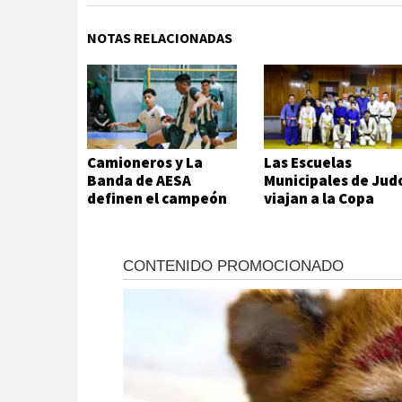
NOTAS RELACIONADAS
Camioneros y La
Las Escuelas
Banda de AESA
Municipales de Jud
definen el campeón
viajan a la Copa
del futsal local
Hikari en Viedma