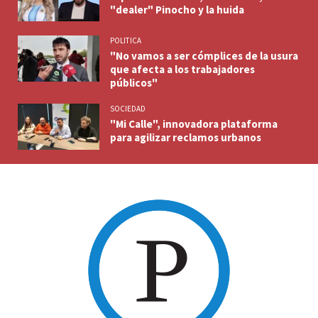
"dealer" Pinocho y la huida
POLITICA
"No vamos a ser cómplices de la usura
que afecta a los trabajadores
públicos"
SOCIEDAD
"Mi Calle", innovadora plataforma
para agilizar reclamos urbanos