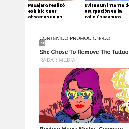
Pasajero realizó
Evitan un intento d
exhibiciones
usurpación en la
obscenas en un
calle Chacabuco
colectivo