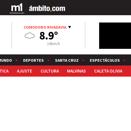
COMODORO RIVADAVIA
8.9°
16km/h
MUNDO
DEPORTES
SANTA CRUZ
ESPECTÁCULOS
TICA
AJUSTE
CULTURA
MALVINAS
CALETA OLIVIA