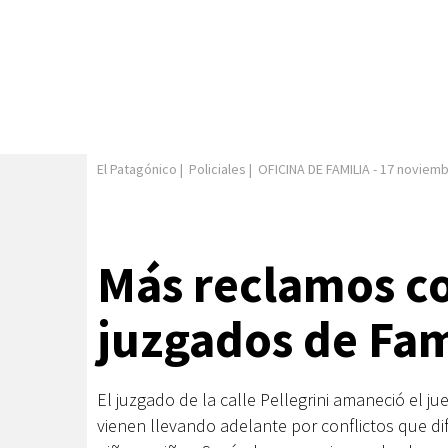
El Patagónico
|
Policiales
|
OFICINA DE FAMILIA
-
17 noviemb
Más reclamos co
juzgados de Fam
El juzgado de la calle Pellegrini amaneció el j
vienen llevando adelante por conflictos que dif