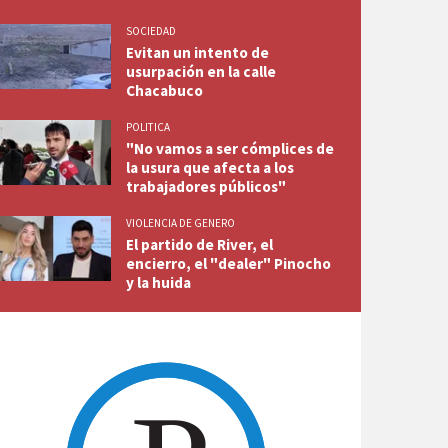
SOCIEDAD
Evitan un intento de
usurpación en la calle
Chacabuco
POLITICA
"No vamos a ser cómplices de
la usura que afecta a los
trabajadores públicos"
VIOLENCIA DE GENERO
El partido de River, el
encierro, el "dealer" Pinocho
y la huida