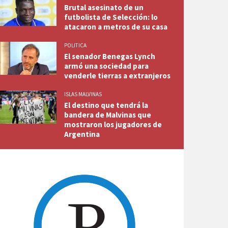
Brutal asesinato de un
futbolista de Selección: lo
atacaron a metros de su casa
POLITICA
El senador Benegas Lynch
armó una sociedad para
venderle tierras a extranjeros
ISLAS MALVINAS
El destino que tendrá la
bandera de Malvinas que
mostraron los jugadores de
Argentina