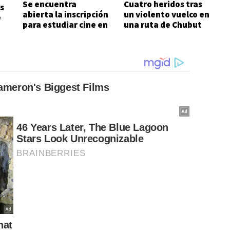
Se encuentra
Cuatro heridos tras
s
abierta la inscripción
un violento vuelco en
e
para estudiar cine en
una ruta de Chubut
Comodoro