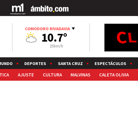
COMODORO RIVADAVIA
10.7°
25km/h
MUNDO
DEPORTES
SANTA CRUZ
ESPECTÁCULOS
TICA
AJUSTE
CULTURA
MALVINAS
CALETA OLIVIA