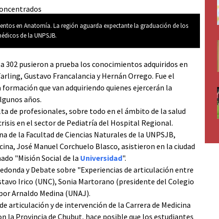
entos en Anatomía. La región aguarda expectante la graduación de los
édicos de la UNPSJB.
ula 302 pusieron a prueba los conocimientos adquiridos en
arling, Gustavo Francalancia y Hernán Orrego. Fue el
a formación que van adquiriendo quienes ejercerán la
lgunos años.
lta de profesionales, sobre todo en el ámbito de la salud
isis en el sector de Pediatría del Hospital Regional.
na de la Facultad de Ciencias Naturales de la UNPSJB,
icina, José Manuel Corchuelo Blasco, asistieron en la ciudad
ado "Misión Social de la
Universidad
".
edonda y Debate sobre "Experiencias de articulación entre
Gustavo Irico (UNC), Sonia Martorano (presidente del Colegio
por Arnaldo Medina (UNAJ).
e articulación y de intervención de la Carrera de Medicina
n la Provincia de Chubut, hace posible que los estudiantes