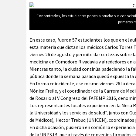
Concentrados, los estudiantes ponen a prueba sus conocimi
primeros m
En este caso, fueron 57 estudiantes los que en el a
esta materia que dictan los médicos Carlos Torres T
viernes 26 de agosto y permite dar certezas sobre l
medicina en Comodoro Rivadavia y alrededores en a
Mientras tanto, la ciudad continúa padeciendo la fa
pública donde la semana pasada quedó expuesta la cr
En forma coincidente, ese mismo viernes 26 la deca
Mónica Freile, y el coordinador de la Carrera de Med
de Rosario al V Congreso del FAFEMP 2016, denomin
Los representantes locales expusieron en la Mesa R
la Universidad y los servicios de salud", junto con 
de Médicos), Hector Trebuq (UNICEN), coordinados 
En dicha ocasión, pusieron en común la experiencia d
de la UNPSJB, que a través de convenios firmados co