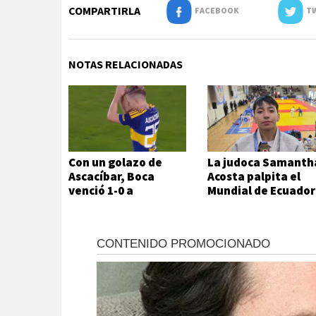
COMPARTIRLA
FACEBOOK
TW
NOTAS RELACIONADAS
Con un golazo de
La judoca Samanth
Ascacíbar, Boca
Acosta palpita el
venció 1-0 a
Mundial de Ecuador
Estudiantes