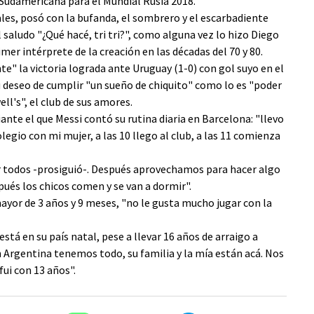
 Sudamericana para el Mundial Rusia 2018.
les, posó con la bufanda, el sombrero y el escarbadiente
l saludo "¿Qué hacé, tri tri?", como alguna vez lo hizo Diego
er intérprete de la creación en las décadas del 70 y 80.
 la victoria lograda ante Uruguay (1-0) con gol suyo en el
su deseo de cumplir "un sueño de chiquito" como lo es "poder
ll's", el club de sus amores.
nte el que Messi contó su rutina diaria en Barcelona: "llevo
legio con mi mujer, a las 10 llego al club, a las 11 comienza
car todos -prosiguió-. Después aprovechamos para hacer algo
spués los chicos comen y se van a dormir".
mayor de 3 años y 9 meses, "no le gusta mucho jugar con la
stá en su país natal, pese a llevar 16 años de arraigo a
Argentina tenemos todo, su familia y la mía están acá. Nos
fui con 13 años".