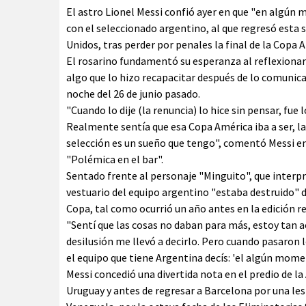
El astro Lionel Messi confió ayer en que "en algún 
con el seleccionado argentino, al que regresó esta
Unidos, tras perder por penales la final de la Copa
El rosarino fundamentó su esperanza al reflexionar 
algo que lo hizo recapacitar después de lo comunica
noche del 26 de junio pasado.
"Cuando lo dije (la renuncia) lo hice sin pensar, fu
Realmente sentía que esa Copa América iba a ser, l
selección es un sueño que tengo", comentó Messi en
"Polémica en el bar".
Sentado frente al personaje "Minguito", que interpr
vestuario del equipo argentino "estaba destruido" de
Copa, tal como ocurrió un año antes en la edición r
"Sentí que las cosas no daban para más, estoy tan 
desilusión me llevó a decirlo. Pero cuando pasaron l
el equipo que tiene Argentina decís: 'el algún momen
Messi concedió una divertida nota en el predio de la
Uruguay y antes de regresar a Barcelona por una lesi