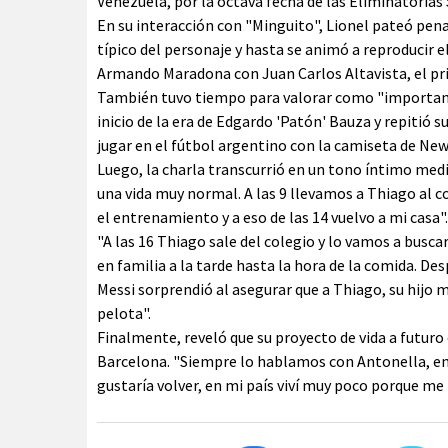
Venezuela, por la octava fecha de las Eliminatorias
En su interacción con "Minguito", Lionel pateó pena
típico del personaje y hasta se animó a reproducir e
Armando Maradona con Juan Carlos Altavista, el prim
También tuvo tiempo para valorar como "importante"
inicio de la era de Edgardo 'Patón' Bauza y repitió 
jugar en el fútbol argentino con la camiseta de Newe
Luego, la charla transcurrió en un tono íntimo media
una vida muy normal. A las 9 llevamos a Thiago al co
el entrenamiento y a eso de las 14 vuelvo a mi casa".
"A las 16 Thiago sale del colegio y lo vamos a bus
en familia a la tarde hasta la hora de la comida. De
Messi sorprendió al asegurar que a Thiago, su hijo 
pelota".
Finalmente, reveló que su proyecto de vida a futuro e
Barcelona. "Siempre lo hablamos con Antonella, en 
gustaría volver, en mi país viví muy poco porque me 