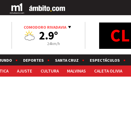
COMODORO RIVADAVIA
2.9°
24km/h
MUNDO
DEPORTES
SANTA CRUZ
ESPECTÁCULOS
TICA
AJUSTE
CULTURA
MALVINAS
CALETA OLIVIA