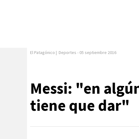
El Patagónico
|
Deportes
-
05 septiembre 2016
Messi: "en alg
tiene que dar"