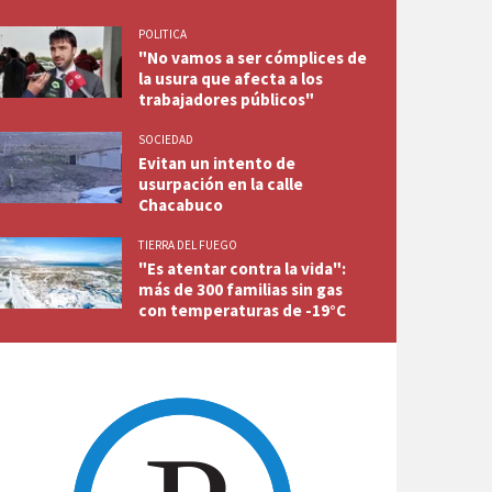
POLITICA
"No vamos a ser cómplices de
la usura que afecta a los
trabajadores públicos"
SOCIEDAD
Evitan un intento de
usurpación en la calle
Chacabuco
TIERRA DEL FUEGO
"Es atentar contra la vida":
más de 300 familias sin gas
con temperaturas de -19°C