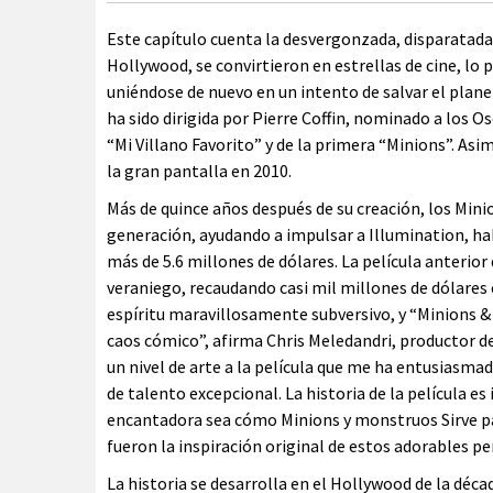
Este capítulo cuenta la desvergonzada, disparatada
Hollywood, se convirtieron en estrellas de cine, l
uniéndose de nuevo en un intento de salvar el plane
ha sido dirigida por Pierre Coffin, nominado a los O
“Mi Villano Favorito” y de la primera “Minions”. As
la gran pantalla en 2010.
Más de quince años después de su creación, los Min
generación, ayudando a impulsar a Illumination, ha
más de 5.6 millones de dólares. La película anterior
veraniego, recaudando casi mil millones de dólares
espíritu maravillosamente subversivo, y “Minions &
caos cómico”, afirma Chris Meledandri, productor de
un nivel de arte a la película que me ha entusiasmad
de talento excepcional. La historia de la película e
encantadora sea cómo Minions y monstruos Sirve par
fueron la inspiración original de estos adorables pe
La historia se desarrolla en el Hollywood de la déca