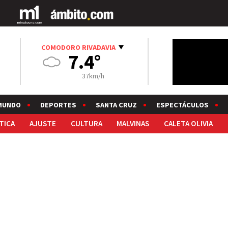
COMODORO RIVADAVIA
7.4°
37km/h
MUNDO
DEPORTES
SANTA CRUZ
ESPECTÁCULOS
TICA
AJUSTE
CULTURA
MALVINAS
CALETA OLIVIA