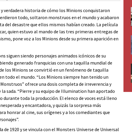
 y verdadera historia de cómo los Minions conquistaron
o perdieron todo, soltaron monstruos en el mundo y acabaron
ta del desastre que ellos mismos habían creado. La película
scar, quien estuvo al mando de las tres primeras entregas de
imismo, pone voz a los Minions desde su primera aparición en
ions siguen siendo personajes animados icónicos de su
biendo generado franquicias con una taquilla mundial de
 de los Minions se convirtió en un fenómeno de taquilla
 en todo el mundo. “Los Minions siempre han tenido un
 Monstruos” ofrece una dosis completa de irreverencia y
 la sada. “Pierre y su equipo de Illumination han aportado
o durante toda la producción. El elenco de voces está lleno
s inesperada y encantadora, y quizás la sorpresa más
a honrar al cine, sus orígenes y a los comediantes que
rsonajes”.
da de 1920 y se vincula con el Monsters Universe de Universal