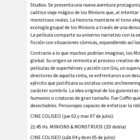
Studios. Se presenta una nueva aventura protagoniz
caótico viaje mágico de los Minions que, al intenta
monstruos reales. La historia mantiene el tono ale
ecología grupal de los Minions a través de una dens
La película comparte su universo narrativo con la s
ficción con situaciones cómicas, expandiendo así las
Contrario a lo que muchos podrían imaginar, los M
global. Su origen se remonta al proceso creativo de “
películas de superhéroes y acción con Gru, un superv
directores de aquella cinta, se enfrentaron a un de
ejército que justificara su estatus como archienem
carácter sombrío. La idea original de los guionistas
humanos o criaturas de gran tamaño. Fue Coffin quie
desechables. Personajes capaces de enfatizar la ridi
CINE COLISEO (jue 02 y mar 07 de julio):
21:45 Hs. MINIONS & MONSTRUOS (2D dobla)
CINE COLISEO (sáb 04 y dom 05 de julio):