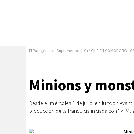
El Patagónico
|
Suplementos
|
C+/ CINE EN COMODORO
-
02
Minions y mons
Desde el miércoles 1 de julio, en función Avant
producción de la franquicia iniciada con “Mi Vill