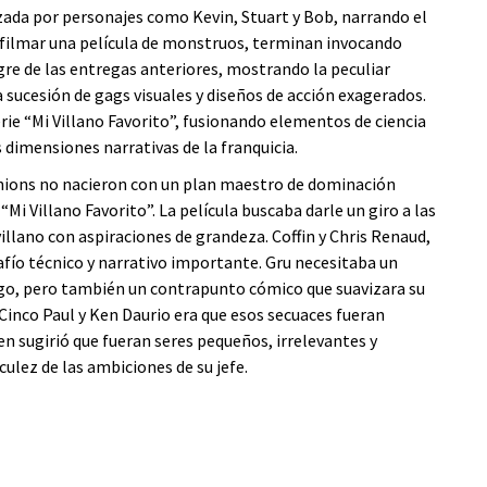
ada por personajes como Kevin, Stuart y Bob, narrando el
r filmar una película de monstruos, terminan invocando
gre de las entregas anteriores, mostrando la peculiar
a sucesión de gags visuales y diseños de acción exagerados.
erie “Mi Villano Favorito”, fusionando elementos de ciencia
 dimensiones narrativas de la franquicia.
inions no nacieron con un plan maestro de dominación
Mi Villano Favorito”. La película buscaba darle un giro a las
illano con aspiraciones de grandeza. Coffin y Chris Renaud,
safío técnico y narrativo importante. Gru necesitaba un
igo, pero también un contrapunto cómico que suavizara su
 Cinco Paul y Ken Daurio era que esos secuaces fueran
n sugirió que fueran seres pequeños, irrelevantes y
culez de las ambiciones de su jefe.