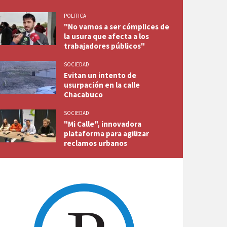
POLITICA
"No vamos a ser cómplices de
la usura que afecta a los
trabajadores públicos"
SOCIEDAD
Evitan un intento de
usurpación en la calle
Chacabuco
SOCIEDAD
"Mi Calle", innovadora
plataforma para agilizar
reclamos urbanos