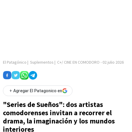
El Patagónico
|
Suplementos
|
C+/ CINE EN COMODORO
-
02 julio 2026
+
Agregar El Patagonico en
"Series de Sueños": dos artistas
comodorenses invitan a recorrer el
drama, la imaginación y los mundos
interiores