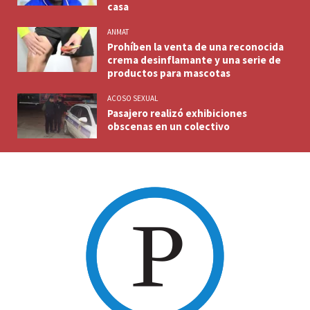
casa
ANMAT
Prohíben la venta de una reconocida
crema desinflamante y una serie de
productos para mascotas
ACOSO SEXUAL
Pasajero realizó exhibiciones
obscenas en un colectivo