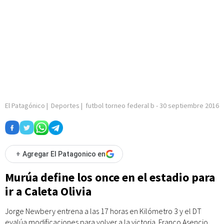
El Patagónico
|
Deportes
|
futbol torneo federal b
-
30 septiembre 2016
+
Agregar El Patagonico en
Murúa define los once en el estadio para
ir a Caleta Olivia
Jorge Newbery entrena a las 17 horas en Kilómetro 3 y el DT
evalúa modificaciones para volver a la victoria. Franco Asencio