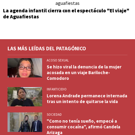
La agenda infantil cierra con el espectáculo "El viaje"
de Aguafiestas
LAS MÁS LEÍDAS DEL PATAGÓNICO
ACOSO SEXUAL
Se hizo viral la denuncia de la mujer
acosada en un viaje Bariloche-
Comodoro
INFANTICIDIO
Lorena Andrade permanece internada
tras un intento de quitarse la vida
SOCIEDAD
"Como no tenía sueño, empecé a
consumir cocaína", afirmó Candela
Arizaga