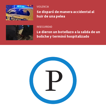
VIOLENCIA
Se disparó de manera accidental al
huir de una pelea
INSEGURIDAD
Le dieron un botellazo a la salida de un
boliche y terminó hospitalizado