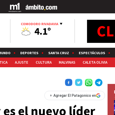
COMODORO RIVADAVIA
4.1°
MUNDO
DEPORTES
SANTA CRUZ
ESPECTÁCULOS
TICA
AJUSTE
CULTURA
MALVINAS
CALETA OLIVIA
+
Agregar El Patagonico en
es el nuevo líder