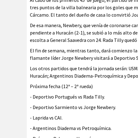
Al cabo de los primeros 45’ de juego, el partido se 
tres puntos de la villa balnearia por los goles que 
Cárcamo. El tanto del dueño de casa lo convirtió Jo
De esa manera, Newbery, que venía de coronarse cam
pendiente a Huracán (2-1), se subió a lo más alto 
escolta a General Saavedra con 24. Rada Tilly quedó 
El fin de semana, mientras tanto, dará comienzo la
flamante líder Jorge Newbery visitará a Deportivo 
Los otros partidos que tendrá la jornada serán: US
Huracán; Argentinos Diadema-Petroquímica y Depor
Próxima fecha (12ª – 2ª rueda)
- Deportivo Portugués vs Rada Tilly.
- Deportivo Sarmiento vs Jorge Newbery.
- Laprida vs CAI.
- Argentinos Diadema vs Petroquímica.