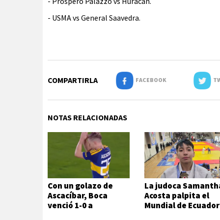
- Próspero Palazzo vs Huracán.
- USMA vs General Saavedra.
COMPARTIRLA
FACEBOOK
TW
NOTAS RELACIONADAS
Con un golazo de
La judoca Samanth
Ascacíbar, Boca
Acosta palpita el
venció 1-0 a
Mundial de Ecuador
Estudiantes