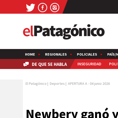
HOME
REGIONALES
POLICIALES
PAÍS/
DE QUE SE HABLA
INSEGURIDAD
POLI
El Patagónico
|
Deportes
|
APERTURA A
-
04 junio 2026
Newbery ganó y 