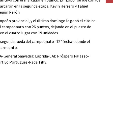
mantuvo con el marcador en blanco. El “Lobo” se fue con los
marcaron en la segunda etapa, Kevin Herrero y Tahiel
aquín Perón.
peón provincial, y el último domingo le ganó el clásico
del campeonato con 26 puntos, dejando en el puesto de
en el cuarto lugar con 19 unidades.
 segunda rueda del campeonato -12ª fecha-, donde el
Sarmiento.
MA-General Saavedra; Laprida-CAI; Próspero Palazzo-
tivo Portugués-Rada Tilly.