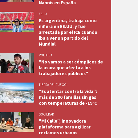
Nannis en España
EEUU
Es argentina, trabaja como
niñera en EE.UU. y fue
arrestada por el ICE cuando
iba a ver un partido del
Mundial
POLITICA
"No vamos a ser cómplices de
la usura que afecta a los
trabajadores públicos"
TIERRA DEL FUEGO
"Es atentar contra la vida":
más de 300 familias sin gas
con temperaturas de -19°C
SOCIEDAD
"Mi Calle", innovadora
plataforma para agilizar
reclamos urbanos