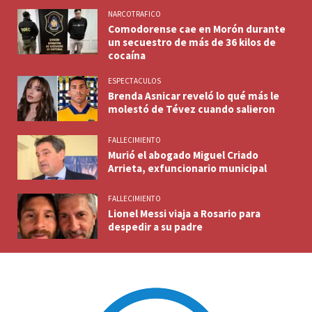
NARCOTRAFICO
Comodorense cae en Morón durante
un secuestro de más de 36 kilos de
cocaína
ESPECTACULOS
Brenda Asnicar reveló lo qué más le
molestó de Tévez cuando salieron
FALLECIMIENTO
Murió el abogado Miguel Criado
Arrieta, exfuncionario municipal
FALLECIMIENTO
Lionel Messi viaja a Rosario para
despedir a su padre