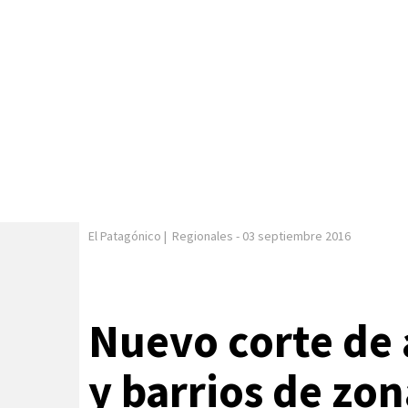
El Patagónico
|
Regionales
-
03 septiembre 2016
Nuevo corte de 
y barrios de zon