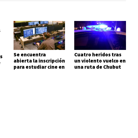
Se encuentra
Cuatro heridos tras
s
abierta la inscripción
un violento vuelco en
e
para estudiar cine en
una ruta de Chubut
Comodoro