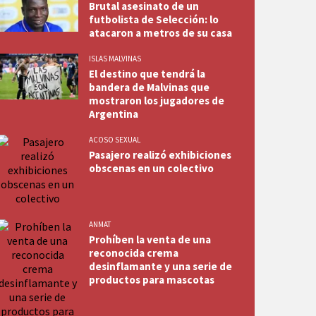
Brutal asesinato de un
futbolista de Selección: lo
atacaron a metros de su casa
ISLAS MALVINAS
El destino que tendrá la
bandera de Malvinas que
mostraron los jugadores de
Argentina
ACOSO SEXUAL
Pasajero realizó exhibiciones
obscenas en un colectivo
ANMAT
Prohíben la venta de una
reconocida crema
desinflamante y una serie de
productos para mascotas