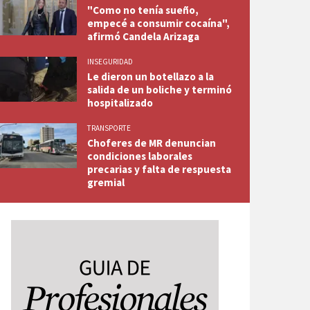
"Como no tenía sueño,
empecé a consumir cocaína",
afirmó Candela Arizaga
INSEGURIDAD
Le dieron un botellazo a la
salida de un boliche y terminó
hospitalizado
TRANSPORTE
Choferes de MR denuncian
condiciones laborales
precarias y falta de respuesta
gremial