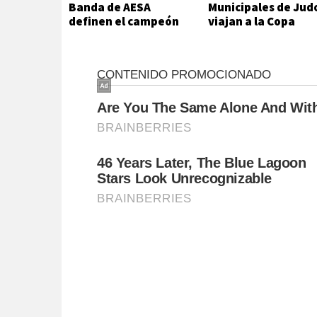
Banda de AESA
Municipales de Jud
definen el campeón
viajan a la Copa
del futsal local
Hikari en Viedma