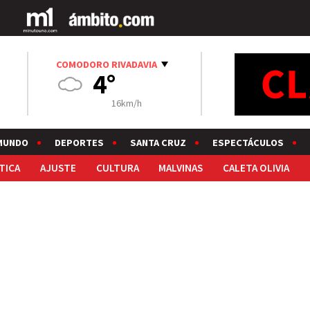
COMODORO RIVADAVIA
4°
16km/h
MUNDO
DEPORTES
SANTA CRUZ
ESPECTÁCULOS
TICA
AJUSTE
CULTURA
MALVINAS
CALETA OLIVIA