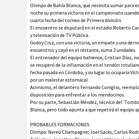
Olimpo de Bahía Blanca, que necesita sumar para es
noche su primera victoria en el campeonato cuando 
cuarta fecha del torneo de Primera división.
El encuentro se disputará en el estadio Roberto Ca
y televisación de TV Pública.
Godoy Cruz, con una victoria, un empate y una derro
encuentros y cayó en el restante, suma 2 unidades.
El entrenador del equipo bahiense, Cristian Díaz, no
se recuperó de la inflamación en el tendón rotuliano
fecha pasada en Córdoba, y su lugar lo ocuparía Víc
por un malestar estomacal.
Asimismo, el delantero Fernando Coniglio, reempla
disposición para enfrentar a los mendocinos.
Por su parte, Sebastián Méndez, técnico del 'Tomba'
Blanca, pero todo apunta a que repetirá el equipo 
PROBABLES FORMACIONES
Olimpo: Nereo Champagne; Joel Sacks, Carlos Rodríg