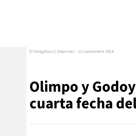
El Patagónico
|
Deportes
-
23 septiembre 2016
Olimpo y Godoy 
cuarta fecha d