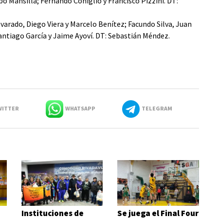
bo Mansilla; Fernando Coniglio y Francisco Pizzini. DT:
varado, Diego Viera y Marcelo Benítez; Facundo Silva, Juan
ntiago García y Jaime Ayoví. DT: Sebastián Méndez.
ITTER
WHATSAPP
TELEGRAM
Instituciones de
Se juega el Final Four