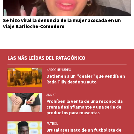
Se hizo viral la denuncia de la mujer acosada en un
viaje Bariloche-Comodoro
LAS MÁS LEÍDAS DEL PATAGÓNICO
NARCOMENUDEO
Detienen a un "dealer" que vendía en
Rada Tilly desde su auto
ANMAT
Prohíben la venta de una reconocida
crema desinflamante y una serie de
productos para mascotas
FUTBOL
Brutal asesinato de un futbolista de