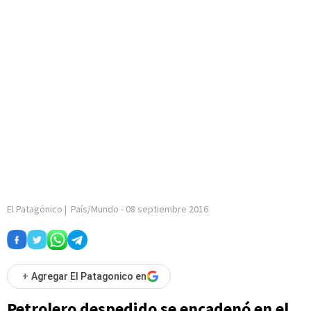
El Patagónico
|
País/Mundo
-
08 septiembre 2016
+
Agregar El Patagonico en
Petrolero despedido se encadenó en el