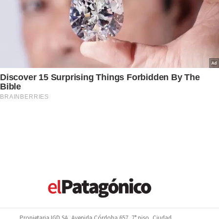
Propietaria IGD SA, Avenida Córdoba 657, 7° piso, Ciudad