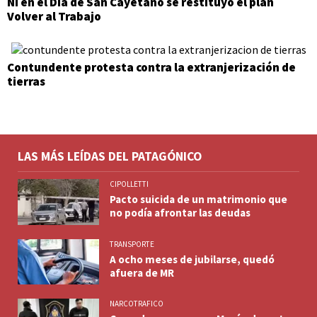
Ni en el Día de San Cayetano se restituyó el plan
Volver al Trabajo
Contundente protesta contra la extranjerización de
tierras
LAS MÁS LEÍDAS DEL PATAGÓNICO
CIPOLLETTI
Pacto suicida de un matrimonio que
no podía afrontar las deudas
TRANSPORTE
A ocho meses de jubilarse, quedó
afuera de MR
NARCOTRAFICO