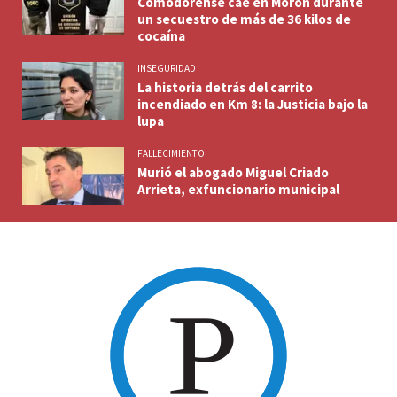
Comodorense cae en Morón durante
un secuestro de más de 36 kilos de
cocaína
INSEGURIDAD
La historia detrás del carrito
incendiado en Km 8: la Justicia bajo la
lupa
FALLECIMIENTO
Murió el abogado Miguel Criado
Arrieta, exfuncionario municipal