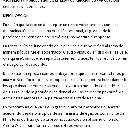
Vaca Muerta, Neuquén donde la nueva conducción de YPF optó por
centrar sus inversiones.
DIFICIL OPCION
En razón que la opción de aceptar un retiro voluntario es, como su
denominación lo indica, una decisión personal, el gremio de los
peroleros convencionales no fijó ninguna postura al respecto.
En tanto, el único funcionario de la provincia que se refirió al tema de
manera pública fue el gobernador Claudio Vidal, quien dijo que “se va el
que quiere”, aunque no reparó si quienes no acepten los retiros corren
el riesgo ser despedidos.
No se sabe tampoco cuántos trabajadores quedarán desafectados por
una y otra razón pero es vox pópuli que la cifra superará holgadamente
los aproximadamente 1.500 que se registró a mediados de la década
de 1990 cuando la gestión presidencial de Carlos Menen privatizó YPF,
entre otras empresa que pertenecían al Estado Nacional.
Lo concreto es que ya hay un gran número de petroleros que están
acudiendo desde principios de semana a la delegación zona norte del
Ministerio de Trabajo de la provincia, ubicada en el barrio Unión de
Caleta Olivia, para formalizar sus retiros voluntarios.