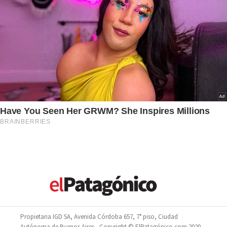
Propietaria IGD SA, Avenida Córdoba 657, 7° piso, Ciudad
Autónoma de Buenos Aires - Copyright © ElPatagónico.com 2020 -