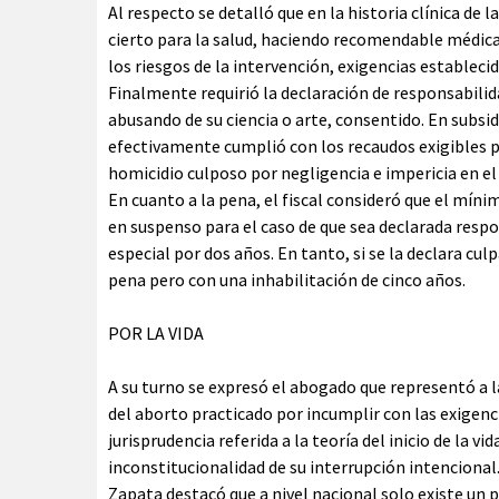
Al respecto se detalló que en la historia clínica de 
cierto para la salud, haciendo recomendable médic
los riesgos de la intervención, exigencias establecid
Finalmente requirió la declaración de responsabilid
abusando de su ciencia o arte, consentido. En subsidi
efectivamente cumplió con los recaudos exigibles po
homicidio culposo por negligencia e impericia en el 
En cuanto a la pena, el fiscal consideró que el mínim
en suspenso para el caso de que sea declarada resp
especial por dos años. En tanto, si se la declara cu
pena pero con una inhabilitación de cinco años.
POR LA VIDA
A su turno se expresó el abogado que representó a la
del aborto practicado por incumplir con las exigenci
jurisprudencia referida a la teoría del inicio de la 
inconstitucionalidad de su interrupción intencional
Zapata destacó que a nivel nacional solo existe un 