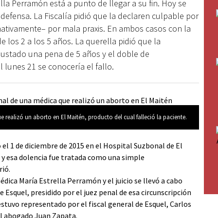
ella Perramón está a punto de llegar a su fin. Hoy se
defensa. La Fiscalía pidió que la declaren culpable por
rnativamente– por mala praxis. En ambos casos con la
e los 2 a los 5 años. La querella pidió que la
justado una pena de 5 años y el doble de
El lunes 21 se conocería el fallo.
realizó un aborto en El Maitén, producto del cual falleció la paciente.
 el 1 de diciembre de 2015 en el Hospital Suzbonal de El
s y esa dolencia fue tratada como una simple
rió.
dica María Estrella Perramón y el juicio se llevó a cabo
e Esquel, presidido por el juez penal de esa circunscripción
l estuvo representado por el fiscal general de Esquel, Carlos
 el abogado Juan Zapata.