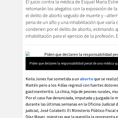
El juicio contra la médica de Esquel María Estr
retomarán los alegatos con la exposición de la 
el delito de aborto seguido de muerte y –alte
pena de un año y una inhabilitación que varía d
condenen por el delito de aborto, estimando a
inhabilitación para el ejercicio de la profesión. 
Piden que declaren la responsabilidad penal de una médica que 
Keila Jones fue sometida a un
aborto
que se realizó
Maitén pero a los 4 días regresó con fuertes dolore
gastroenteritis. La chica, hija de peones rurales, mu
Por el caso fue denunciada, imputada y juzgada la mé
durante las últimas semanas en la Oficina Judicial d
judicial, José Colabelli. El Ministerio Público Fisca
Díaz Mayer, mientras que la querella la representa