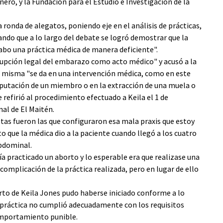
ero, y la Fundación para el Estudio e Investigación de la
la ronda de alegatos, poniendo eje en el análisis de prácticas,
ndo que a lo largo del debate se logró demostrar que la
cabo una práctica médica de manera deficiente".
rrupción legal del embarazo como acto médico" y acusó a la
 misma "se da en una intervención médica, como en este
putación de un miembro o en la extracción de una muela o
e refirió al procedimiento efectuado a Keila el 1 de
al de El Maitén.
stas fueron las que configuraron esa mala praxis que estoy
o que la médica dio a la paciente cuando llegó a los cuatro
bdominal.
ía practicado un aborto y lo esperable era que realizase una
complicación de la práctica realizada, pero en lugar de ello
orto de Keila Jones pudo haberse iniciado conforme a lo
a práctica no cumplió adecuadamente con los requisitos
comportamiento punible.