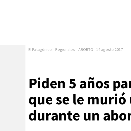
El Patagónico
|
Regionales
|
ABORTO
-
14 agosto 2017
Piden 5 años pa
que se le murió
durante un abo