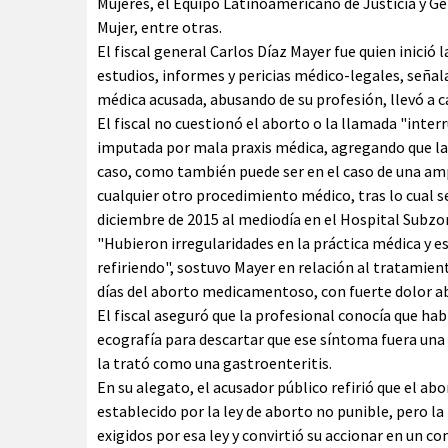
Mujeres, el Equipo Latinoamericano de Justicia y Gén
Mujer, entre otras.
El fiscal general Carlos Díaz Mayer fue quien inició 
estudios, informes y pericias médico-legales, señala
médica acusada, abusando de su profesión, llevó a 
El fiscal no cuestionó el aborto o la llamada "inte
imputada por mala praxis médica, agregando que la
caso, como también puede ser en el caso de una am
cualquier otro procedimiento médico, tras lo cual s
diciembre de 2015 al mediodía en el Hospital Subzon
"Hubieron irregularidades en la práctica médica y e
refiriendo", sostuvo Mayer en relación al tratamient
días del aborto medicamentoso, con fuerte dolor a
El fiscal aseguró que la profesional conocía que hab
ecografía para descartar que ese síntoma fuera una 
la trató como una gastroenteritis.
En su alegato, el acusador público refirió que el ab
establecido por la ley de aborto no punible, pero l
exigidos por esa ley y convirtió su accionar en un 