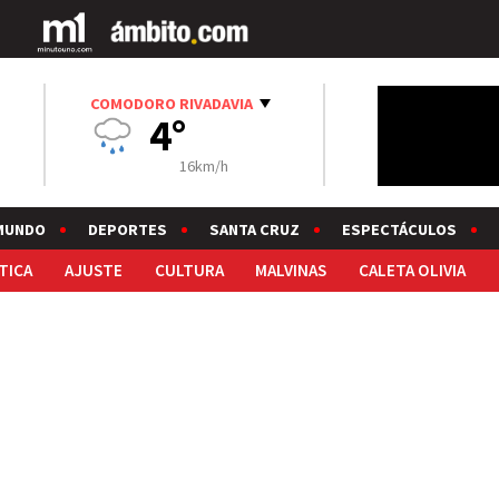
COMODORO RIVADAVIA
4°
16km/h
MUNDO
DEPORTES
SANTA CRUZ
ESPECTÁCULOS
TICA
AJUSTE
CULTURA
MALVINAS
CALETA OLIVIA