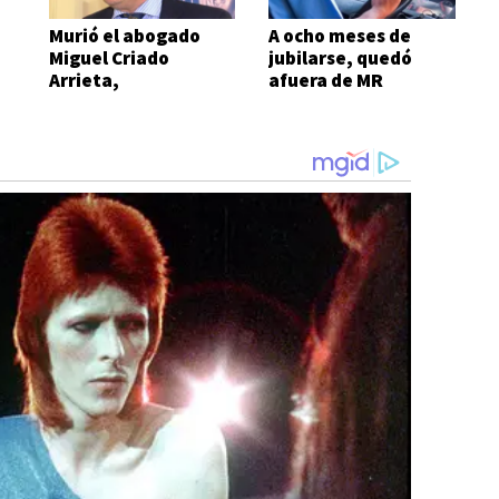
Murió el abogado
A ocho meses de
Miguel Criado
jubilarse, quedó
Arrieta,
afuera de MR
exfuncionario
municipal