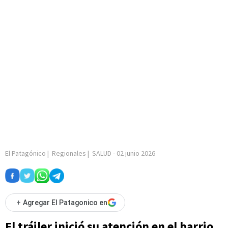
El Patagónico
|
Regionales
|
SALUD
-
02 junio 2026
+
Agregar El Patagonico en
El tráiler inició su atención en el barrio