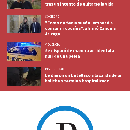
tras un intento de quitarse la vida
SOCIEDAD
"Como no tenía sueño, empecé a
consumir cocaína", afirmó Candela
Arizaga
VIOLENCIA
Se disparó de manera accidental al
huir de una pelea
INSEGURIDAD
Le dieron un botellazo a la salida de un
boliche y terminó hospitalizado