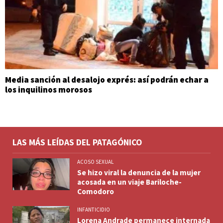
Media sanción al desalojo exprés: así podrán echar a
los inquilinos morosos
LAS MÁS LEÍDAS DEL PATAGÓNICO
ACOSO SEXUAL
Se hizo viral la denuncia de la mujer
acosada en un viaje Bariloche-
Comodoro
INFANTICIDIO
Lorena Andrade permanece internada