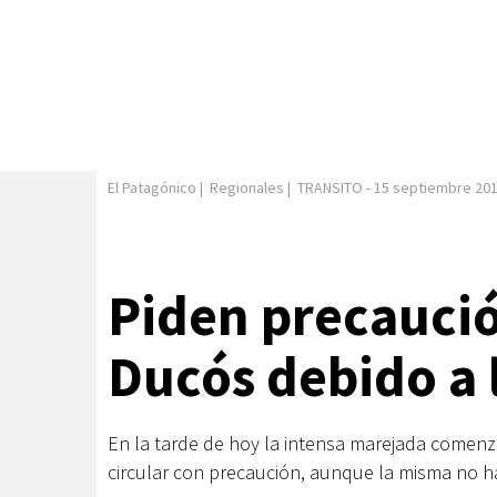
El Patagónico
|
Regionales
|
TRANSITO
-
15 septiembre 20
Piden precaució
Ducós debido a 
En la tarde de hoy la intensa marejada comenzó
circular con precaución, aunque la misma no 