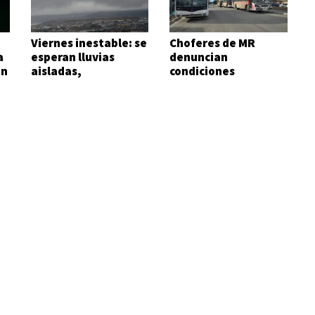
w
Viernes inestable: se
Choferes de MR
a
esperan lluvias
denuncian
in
aisladas,
condiciones
chaparrones y
laborales precarias y
fuertes ráfagas
falta de respuesta
gremial