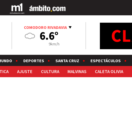
COMODORO RIVADAVIA
6.6°
9km/h
MUNDO
DEPORTES
SANTA CRUZ
ESPECTÁCULOS
TICA
AJUSTE
CULTURA
MALVINAS
CALETA OLIVIA