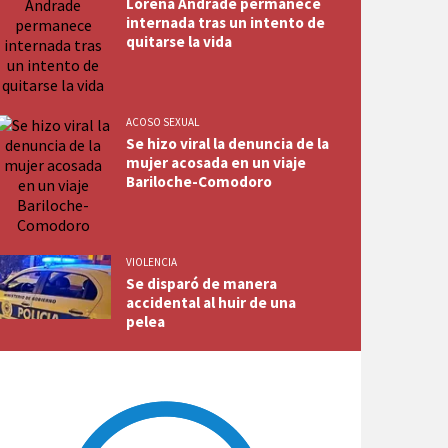
Lorena Andrade permanece
internada tras un intento de
quitarse la vida
ACOSO SEXUAL
Se hizo viral la denuncia de la
mujer acosada en un viaje
Bariloche-Comodoro
VIOLENCIA
Se disparó de manera
accidental al huir de una
pelea