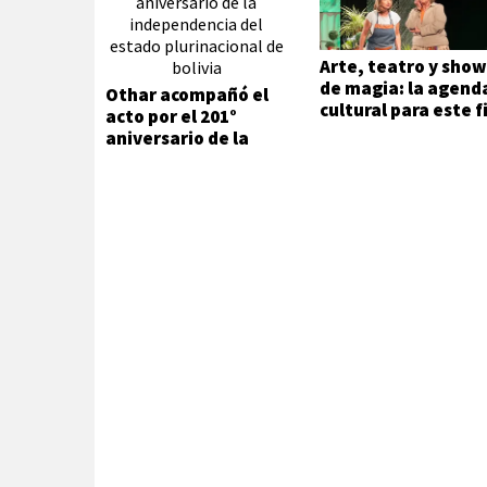
Arte, teatro y sho
de magia: la agend
Othar acompañó el
cultural para este f
acto por el 201°
de semana
aniversario de la
Independencia del
Estado Plurinacional
de Bolivia