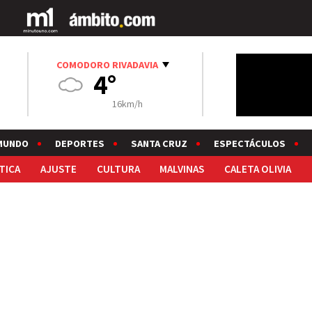
COMODORO RIVADAVIA
4°
16km/h
MUNDO
DEPORTES
SANTA CRUZ
ESPECTÁCULOS
TICA
AJUSTE
CULTURA
MALVINAS
CALETA OLIVIA