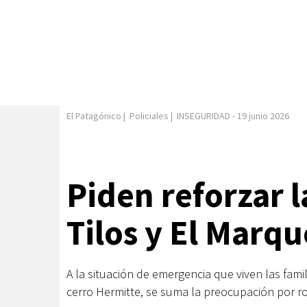
El Patagónico
|
Policiales
|
INSEGURIDAD
-
19 junio 2026
Piden reforzar 
Tilos y El Marq
A la situación de emergencia que viven las fami
cerro Hermitte, se suma la preocupación por ro