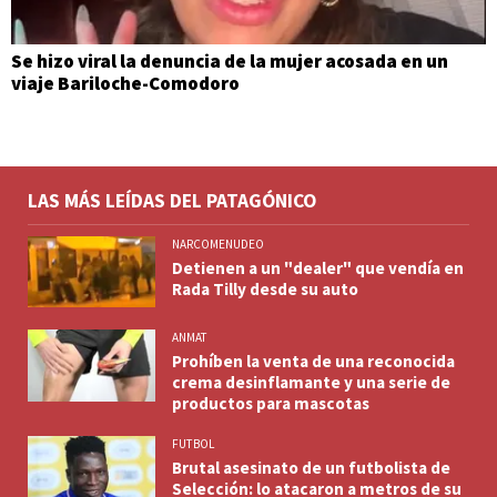
Se hizo viral la denuncia de la mujer acosada en un
viaje Bariloche-Comodoro
LAS MÁS LEÍDAS DEL PATAGÓNICO
NARCOMENUDEO
Detienen a un "dealer" que vendía en
Rada Tilly desde su auto
ANMAT
Prohíben la venta de una reconocida
crema desinflamante y una serie de
productos para mascotas
FUTBOL
Brutal asesinato de un futbolista de
Selección: lo atacaron a metros de su