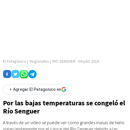
El Patagónico
|
Regionales
|
RIO SENGUER
-
04 julio 2018
+
Agregar El Patagonico en
Por las bajas temperaturas se congeló el
Río Senguer
A través de un video se puede ver como grandes masas de hielo
viajan lentamente por el cauce del Río Senguer debido a las