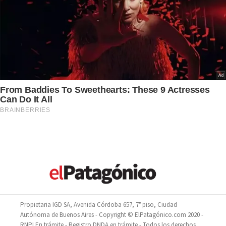
Propietaria IGD SA, Avenida Córdoba 657, 7° piso, Ciudad
Autónoma de Buenos Aires - Copyright © ElPatagónico.com 2020 -
RNPI En trámite - Registro DNDA en trámite - Todos los derechos