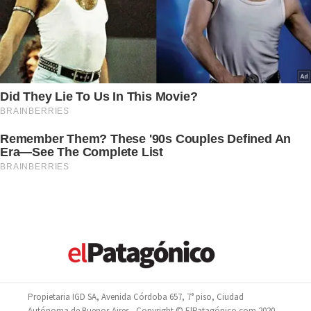
Propietaria IGD SA, Avenida Córdoba 657, 7° piso, Ciudad
Autónoma de Buenos Aires - Copyright © ElPatagónico.com 2020 -