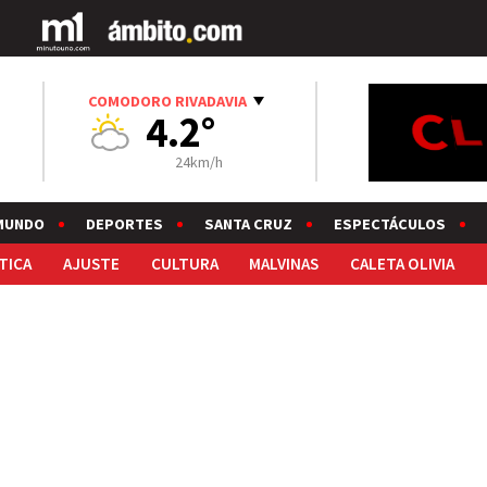
COMODORO RIVADAVIA
4.2°
24km/h
MUNDO
DEPORTES
SANTA CRUZ
ESPECTÁCULOS
TICA
AJUSTE
CULTURA
MALVINAS
CALETA OLIVIA