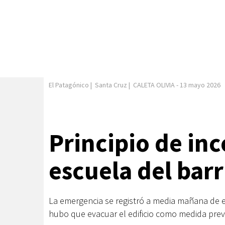
El Patagónico
|
Santa Cruz
|
CALETA OLIVIA
-
13 mayo 2026
Principio de in
escuela del barr
La emergencia se registró a media mañana de e
hubo que evacuar el edificio como medida prev