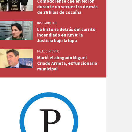
Comodorense cae en Morón
durante un secuestro de más
de 36 kilos de cocaína
INSEGURIDAD
La historia detrás del carrito
incendiado en Km 8: la
Justicia bajo la lupa
FALLECIMIENTO
Murió el abogado Miguel
Criado Arrieta, exfuncionario
municipal