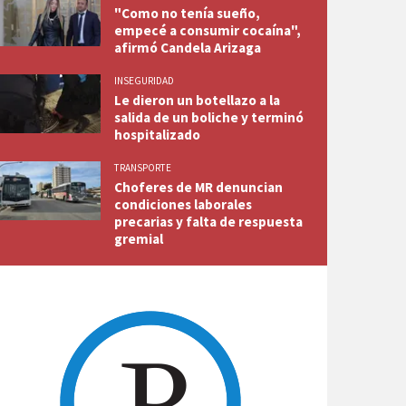
"Como no tenía sueño,
empecé a consumir cocaína",
afirmó Candela Arizaga
INSEGURIDAD
Le dieron un botellazo a la
salida de un boliche y terminó
hospitalizado
TRANSPORTE
Choferes de MR denuncian
condiciones laborales
precarias y falta de respuesta
gremial