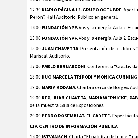
12:30
DIARIO PÁGINA 12. GRUPO OCTUBRE
. Apert
Perón”. Hall Auditorio. Público en general.
14:00
FUNDACIÓN YPF.
Vos y la energía. Aula 2. Esc
15:00
FUNDACIÓN YPF.
Vos y la energía. Aula 2. Esc
15:00
JUAN CHAVETTA
. Presentación de los libros “
Mariscal. Auditorio.
17:00
PABLO BERNASCONI
. Conferencia “Creatividad
18:00
DUO MARCELA TRÍPODI Y MÓNICA CUNNIN
19:00
MARIA KODAMA
. Charla a cerca de Borges. Aud
19:00
REP, JUAN CHAVETA, MARIA WERNICKE, PA
de la muestra. Sala de Exposiciones.
20:00
PEDRO ROSEMBLAT. EL CADETE.
Espectáculo 
CIP. CENTRO DE INFORMACIÓN PÚBLICA
14:00
ISTVANSCH
. Charla “El palpitar del papel” pa