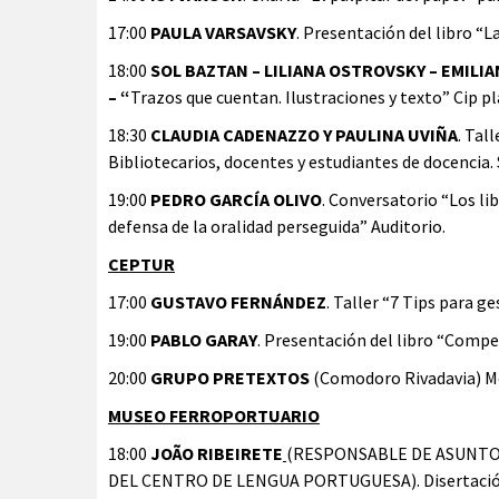
17:00
PAULA VARSAVSKY
. Presentación del libro “La
18:00
SOL BAZTAN – LILIANA OSTROVSKY – EMILI
– “
Trazos que cuentan. Ilustraciones y texto” Cip pl
18:30
CLAUDIA CADENAZZO Y PAULINA UVIÑA
. Tal
Bibliotecarios, docentes y estudiantes de docencia. S
19:00
PEDRO GARCÍA OLIVO
. Conversatorio “Los l
defensa de la oralidad perseguida” Auditorio.
CEPTUR
17:00
GUSTAVO FERNÁNDEZ
. Taller “7 Tips para g
19:00
PABLO GARAY
. Presentación del libro “Compen
20:00
GRUPO PRETEXTOS
(Comodoro Rivadavia) Me
MUSEO FERROPORTUARIO
18:00
JOÃO RIBEIRETE
(RESPONSABLE DE ASUNTO
DEL CENTRO DE LENGUA PORTUGUESA). Disertación a 