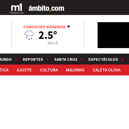
COMODORO RIVADAVIA
2.5°
5km/h
MUNDO
DEPORTES
SANTA CRUZ
ESPECTÁCULOS
TICA
AJUSTE
CULTURA
MALVINAS
CALETA OLIVIA