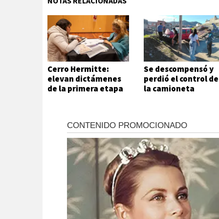
NOTAS RELACIONADAS
Cerro Hermitte:
Se descompensó y
elevan dictámenes
perdió el control de
de la primera etapa
la camioneta
de evaluación
habitacional