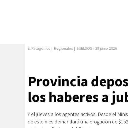
El Patagónico
|
Regionales
|
SUELDOS
-
28 junio 2026
Provincia depos
los haberes a ju
Y el jueves a los agentes activos. Desde el Min
de este mes demandará una erogación de $152