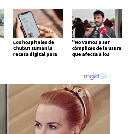
Los hospitales de
"No vamos a ser
Chubut suman la
cómplices de la usura
receta digital para
que afecta a los
agilizar el acceso a
trabajadores
medicamentos
públicos"