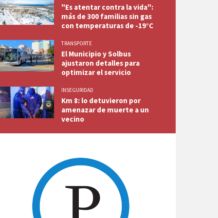
"Es atentar contra la vida":
más de 300 familias sin gas
con temperaturas de -19°C
TRANSPORTE
El Municipio y Solbus
ajustaron detalles para
optimizar el servicio
INSEGURIDAD
Km 8: lo detuvieron por
amenazar de muerte a un
vecino