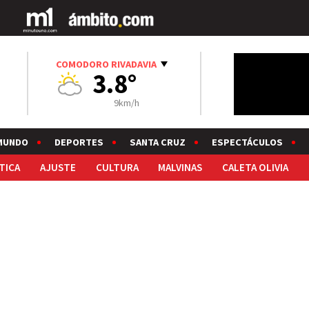
COMODORO RIVADAVIA
3.8°
9km/h
MUNDO
DEPORTES
SANTA CRUZ
ESPECTÁCULOS
TICA
AJUSTE
CULTURA
MALVINAS
CALETA OLIVIA