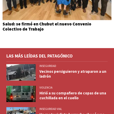
Salud: se firmó en Chubut el nuevo Convenio
Colectivo de Trabajo
LAS MÁS LEÍDAS DEL PATAGÓNICO
INSEGURIDAD
Vecinos persiguieron y atraparon a un
ladrón
VIOLENCIA
Hirió a su compañero de copas de una
cuchillada en el cuello
INSEGURIDAD VIAL