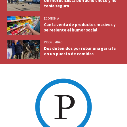
Un motociclista borracho chocó y no
tenía seguro
ECONOMIA
Cae la venta de productos masivos y
se resiente el humor social
INSEGURIDAD
Dos detenidos por robar una garrafa
en un puesto de comidas