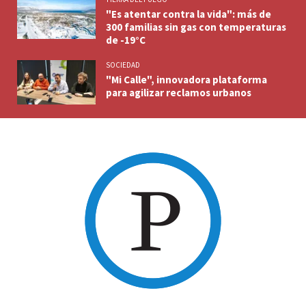
"Es atentar contra la vida": más de
300 familias sin gas con temperaturas
de -19°C
SOCIEDAD
"Mi Calle", innovadora plataforma
para agilizar reclamos urbanos