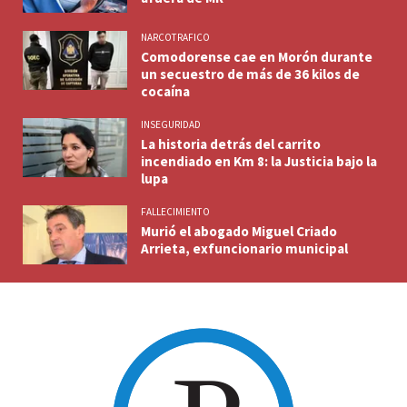
NARCOTRAFICO
Comodorense cae en Morón durante
un secuestro de más de 36 kilos de
cocaína
INSEGURIDAD
La historia detrás del carrito
incendiado en Km 8: la Justicia bajo la
lupa
FALLECIMIENTO
Murió el abogado Miguel Criado
Arrieta, exfuncionario municipal