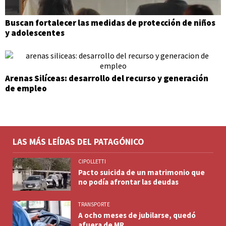
Buscan fortalecer las medidas de protección de niños
y adolescentes
Arenas Silíceas: desarrollo del recurso y generación
de empleo
LAS MÁS LEÍDAS DEL PATAGÓNICO
CIPOLLETTI
Pacto suicida de un matrimonio que
no podía afrontar las deudas
TRANSPORTE
A ocho meses de jubilarse, quedó
afuera de MR