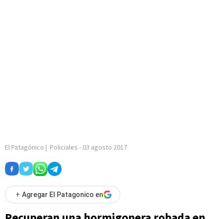
El Patagónico
|
Policiales
-
03 agosto 2017
+
Agregar El Patagonico en
Recuperan una hormigonera robada en