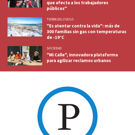
que afecta a los trabajadores
públicos"
TIERRA DEL FUEGO
"Es atentar contra la vida": más de
300 familias sin gas con temperaturas
de -19°C
SOCIEDAD
"Mi Calle", innovadora plataforma
para agilizar reclamos urbanos