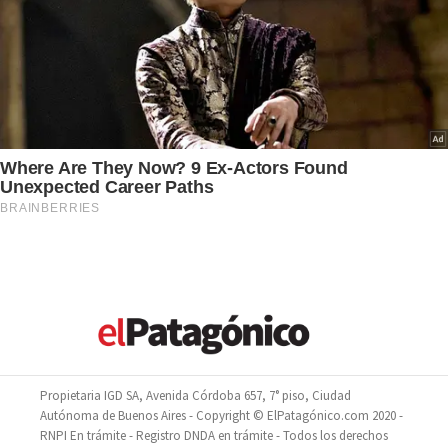
Propietaria IGD SA, Avenida Córdoba 657, 7° piso, Ciudad
Autónoma de Buenos Aires - Copyright © ElPatagónico.com 2020 -
RNPI En trámite - Registro DNDA en trámite - Todos los derechos