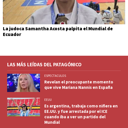
La judoca Samantha Acosta palpita el Mundial de
Ecuador
LAS MÁS LEÍDAS DEL PATAGÓNICO
ESPECTACULOS
Revelan el preocupante momento
que vive Mariana Nannis en España
EEUU
Es argentina, trabaja como niñera en
EE.UU. y fue arrestada por el ICE
cuando iba a ver un partido del
Mundial