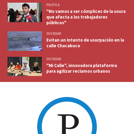
POLITICA
"No vamos a ser cómplices de la usura
que afecta a los trabajadores
públicos"
SOCIEDAD
Evitan un intento de usurpación en la
calle Chacabuco
SOCIEDAD
"Mi Calle", innovadora plataforma
para agilizar reclamos urbanos