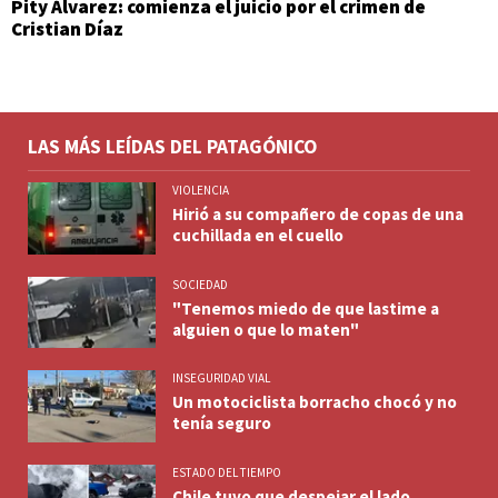
Pity Álvarez: comienza el juicio por el crimen de
Cristian Díaz
LAS MÁS LEÍDAS DEL PATAGÓNICO
VIOLENCIA
Hirió a su compañero de copas de una
cuchillada en el cuello
SOCIEDAD
"Tenemos miedo de que lastime a
alguien o que lo maten"
INSEGURIDAD VIAL
Un motociclista borracho chocó y no
tenía seguro
ESTADO DEL TIEMPO
Chile tuvo que despejar el lado