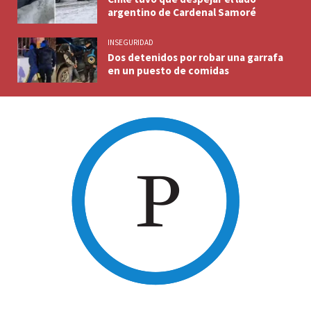
argentino de Cardenal Samoré
INSEGURIDAD
Dos detenidos por robar una garrafa
en un puesto de comidas