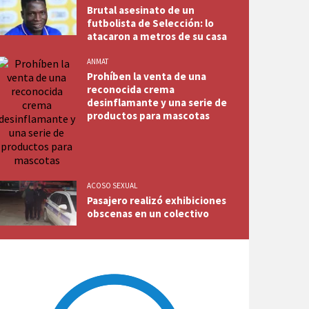
Brutal asesinato de un
futbolista de Selección: lo
atacaron a metros de su casa
ANMAT
Prohíben la venta de una
reconocida crema
desinflamante y una serie de
productos para mascotas
ACOSO SEXUAL
Pasajero realizó exhibiciones
obscenas en un colectivo