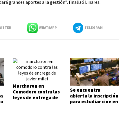
ará grandes aportes a la gestión”, finalizó Linares.
ITTER
WHATSAPP
TELEGRAM
Marcharon en
Se encuentra
Comodoro contra las
ra
abierta la inscripción
leyes de entrega de
ra
para estudiar cine en
Javier Milei
Comodoro