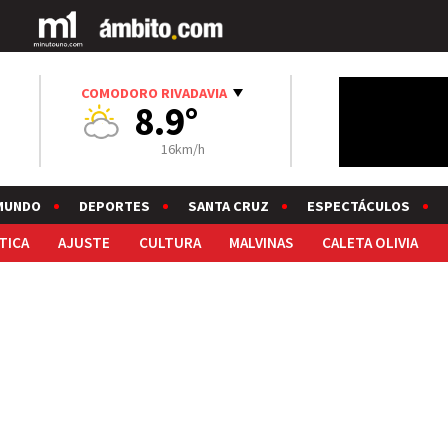
COMODORO RIVADAVIA
8.9°
16km/h
MUNDO
DEPORTES
SANTA CRUZ
ESPECTÁCULOS
TICA
AJUSTE
CULTURA
MALVINAS
CALETA OLIVIA