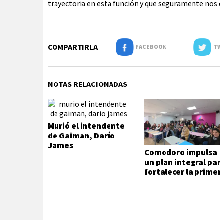
trayectoria en esta función y que seguramente nos d
COMPARTIRLA
FACEBOOK
TW
NOTAS RELACIONADAS
Murió el intendente
de Gaiman, Darío
James
Comodoro impulsa
un plan integral pa
fortalecer la prime
infancia