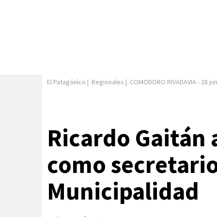
El Patagónico
|
Regionales
|
COMODORO RIVADAVIA
-
28 ju
Ricardo Gaitán
como secretario
Municipalidad