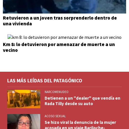
Retuvieron a un joven tras sorprenderlo dentro de
una vivienda
Km 8: lo detuvieron por amenazar de muerte a un
vecino
LAS MÁS LEÍDAS DEL PATAGÓNICO
NARCOMENUDEO
Detienen a un "dealer" que vendía en
Rada Tilly desde su auto
ACOSO SEXUAL
Se hizo viral la denuncia de la mujer
acosada en un viaje Bariloche-