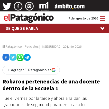
Tog
7 de agosto de 2026
nav
DE QUE SE HABLA
El Patagónico
|
Policiales
|
INSEGURIDAD
-
20 junio 2026
+
Agregar El Patagonico en
Robaron pertenencias de una docente
dentro de la Escuela 1
Fue el viernes por la tarde y ahora analizan las
grabaciones de seguridad para identificar a los