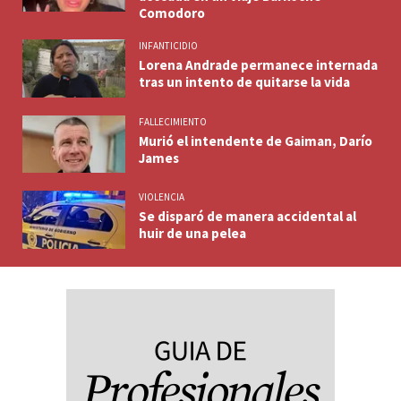
Comodoro
INFANTICIDIO
Lorena Andrade permanece internada
tras un intento de quitarse la vida
FALLECIMIENTO
Murió el intendente de Gaiman, Darío
James
VIOLENCIA
Se disparó de manera accidental al
huir de una pelea