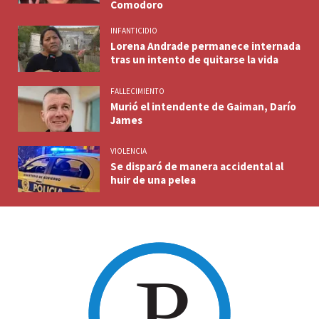
Comodoro
INFANTICIDIO
Lorena Andrade permanece internada
tras un intento de quitarse la vida
FALLECIMIENTO
Murió el intendente de Gaiman, Darío
James
VIOLENCIA
Se disparó de manera accidental al
huir de una pelea