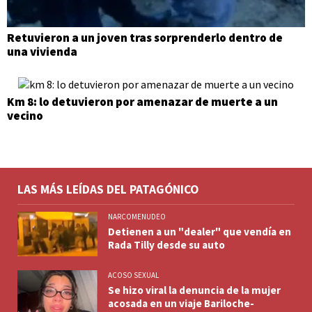
Retuvieron a un joven tras sorprenderlo dentro de
una vivienda
Km 8: lo detuvieron por amenazar de muerte a un
vecino
LAS MÁS LEÍDAS DEL PATAGÓNICO
NARCOMENUDEO
Detienen a un "dealer" que vendía en
Rada Tilly desde su auto
ACOSO SEXUAL
Se hizo viral la denuncia de la mujer
acosada en un viaje Bariloche-