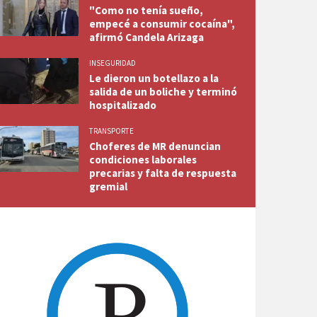
"Como no tenía sueño,
empecé a consumir cocaína",
afirmó Candela Arizaga
INSEGURIDAD
Le dieron un botellazo a la
salida de un boliche y terminó
hospitalizado
TRANSPORTE
Choferes de MR denuncian
condiciones laborales
precarias y falta de respuesta
gremial