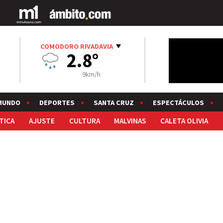
COMODORO RIVADAVIA
2.8°
9km/h
MUNDO
DEPORTES
SANTA CRUZ
ESPECTÁCULOS
TICA
AJUSTE
CULTURA
MALVINAS
CALETA OLIVIA