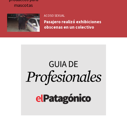
ACOSO SEXUAL
Pasajero realizó exhibiciones
obscenas en un colectivo