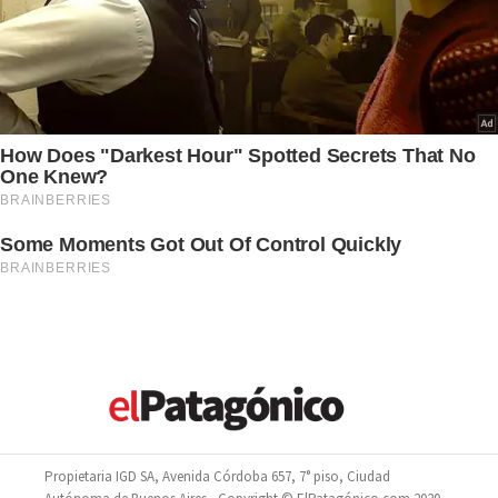
Propietaria IGD SA, Avenida Córdoba 657, 7° piso, Ciudad