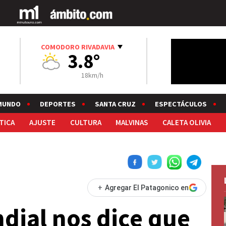
COMODORO RIVADAVIA
3.8°
18km/h
MUNDO
DEPORTES
SANTA CRUZ
ESPECTÁCULOS
TICA
AJUSTE
CULTURA
MALVINAS
CALETA OLIVIA
+
Agregar El Patagonico en
ndial nos dice que