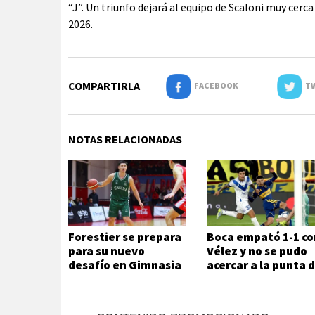
“J”. Un triunfo dejará al equipo de Scaloni muy cerca
2026.
COMPARTIRLA
FACEBOOK
TW
NOTAS RELACIONADAS
Forestier se prepara
Boca empató 1-1 co
para su nuevo
Vélez y no se pudo
desafío en Gimnasia
acercar a la punta 
la Zona A