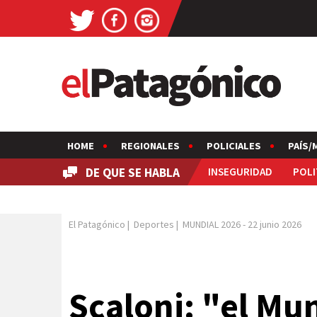
HOME
REGIONALES
POLICIALES
PAÍS/
DE QUE SE HABLA
INSEGURIDAD
POLI
El Patagónico
|
Deportes
|
MUNDIAL 2026
-
22 junio 2026
Scaloni: "el Mu