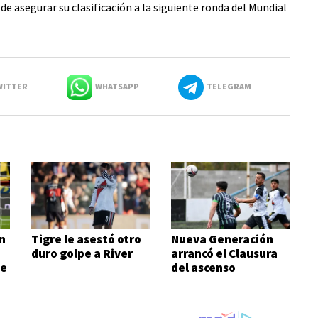
 de asegurar su clasificación a la siguiente ronda del Mundial
ITTER
WHATSAPP
TELEGRAM
n
Tigre le asestó otro
Nueva Generación
duro golpe a River
arrancó el Clausura
de
del ascenso
ganándole al
campeón