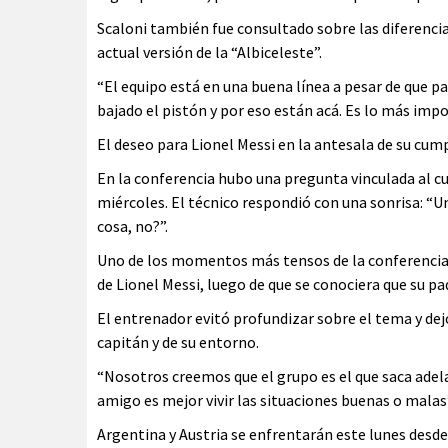
Scaloni también fue consultado sobre las diferenci
actual versión de la “Albiceleste”.
“El equipo está en una buena línea a pesar de que 
bajado el pistón y por eso están acá. Es lo más im
El deseo para Lionel Messi en la antesala de su cu
En la conferencia hubo una pregunta vinculada al c
miércoles. El técnico respondió con una sonrisa: “U
cosa, no?”.
Uno de los momentos más tensos de la conferencia 
de Lionel Messi, luego de que se conociera que su p
El entrenador evitó profundizar sobre el tema y dejó
capitán y de su entorno.
“Nosotros creemos que el grupo es el que saca adela
amigo es mejor vivir las situaciones buenas o malas
Argentina y Austria se enfrentarán este lunes desde