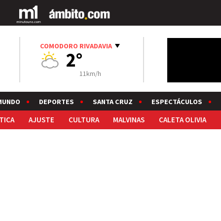
COMODORO RIVADAVIA
2°
11km/h
MUNDO
DEPORTES
SANTA CRUZ
ESPECTÁCULOS
TICA
AJUSTE
CULTURA
MALVINAS
CALETA OLIVIA