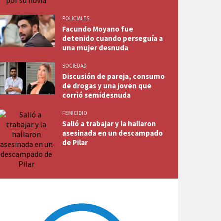
POLICIALES
Facundo Moyano fue
detenido cuando perseguía a
una mujer desnuda
SOCIEDAD
Discusión de pareja, consumo
de drogas y una joven que
corrió semidesnuda
FEMICIDIO
Salió a trabajar y la hallaron
asesinada en un descampado
de Pilar