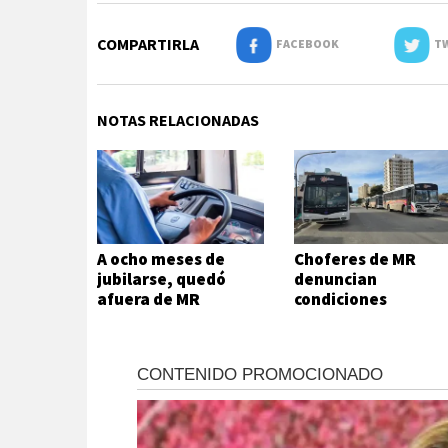
COMPARTIRLA
FACEBOOK
TW
NOTAS RELACIONADAS
A ocho meses de
Choferes de MR
jubilarse, quedó
denuncian
afuera de MR
condiciones
laborales precarias
falta de respuesta
gremial