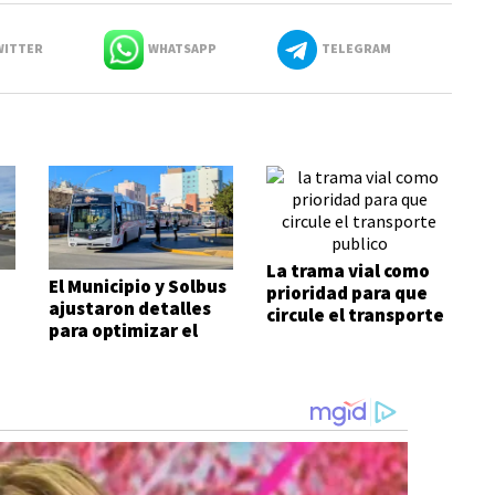
ITTER
WHATSAPP
TELEGRAM
La trama vial como
El Municipio y Solbus
prioridad para que
ajustaron detalles
circule el transporte
para optimizar el
público
 y
servicio