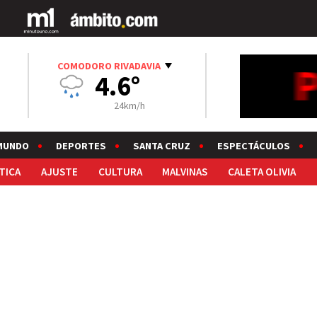
COMODORO RIVADAVIA
4.6°
24km/h
MUNDO
DEPORTES
SANTA CRUZ
ESPECTÁCULOS
TICA
AJUSTE
CULTURA
MALVINAS
CALETA OLIVIA