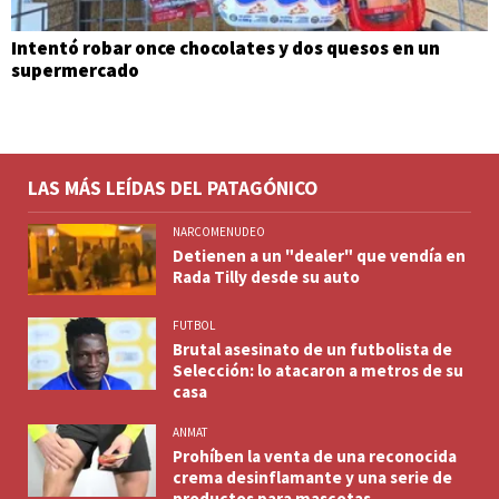
Intentó robar once chocolates y dos quesos en un
supermercado
LAS MÁS LEÍDAS DEL PATAGÓNICO
NARCOMENUDEO
Detienen a un "dealer" que vendía en
Rada Tilly desde su auto
FUTBOL
Brutal asesinato de un futbolista de
Selección: lo atacaron a metros de su
casa
ANMAT
Prohíben la venta de una reconocida
crema desinflamante y una serie de
productos para mascotas