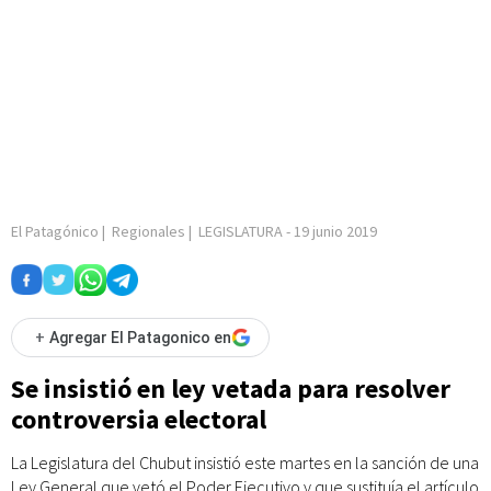
El Patagónico
|
Regionales
|
LEGISLATURA
-
19 junio 2019
+
Agregar El Patagonico en
Se insistió en ley vetada para resolver
controversia electoral
La Legislatura del Chubut insistió este martes en la sanción de una
Ley General que vetó el Poder Ejecutivo y que sustituía el artículo