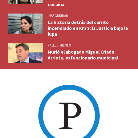
cocaína
INSEGURIDAD
La historia detrás del carrito
incendiado en Km 8: la Justicia bajo la
lupa
FALLECIMIENTO
Murió el abogado Miguel Criado
Arrieta, exfuncionario municipal