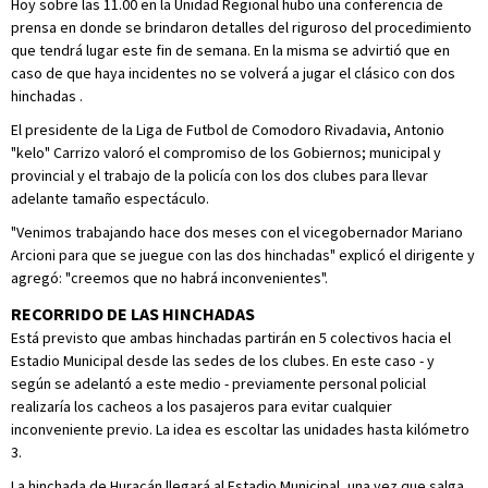
Hoy sobre las 11.00 en la Unidad Regional hubo una conferencia de
prensa en donde se brindaron detalles del riguroso del procedimiento
que tendrá lugar este fin de semana. En la misma se advirtió que en
caso de que haya incidentes no se volverá a jugar el clásico con dos
hinchadas
.
El presidente de la Liga de Futbol de Comodoro Rivadavia, Antonio
"kelo" Carrizo valoró el compromiso de los Gobiernos; municipal y
provincial y el trabajo de la policía con los dos clubes para llevar
adelante tamaño espectáculo.
"Venimos trabajando hace dos meses con el vicegobernador Mariano
Arcioni para que se juegue con las dos hinchadas" explicó el dirigente y
agregó: "creemos que no habrá inconvenientes".
RECORRIDO DE LAS HINCHADAS
Está previsto que ambas hinchadas partirán en 5 colectivos hacia el
Estadio Municipal desde las sedes de los clubes. En este caso - y
según se adelantó a este medio - previamente personal policial
realizaría los cacheos a los pasajeros para evitar cualquier
inconveniente previo. La idea es escoltar las unidades hasta kilómetro
3.
La hinchada de Huracán llegará al Estadio Municipal, una vez que salga