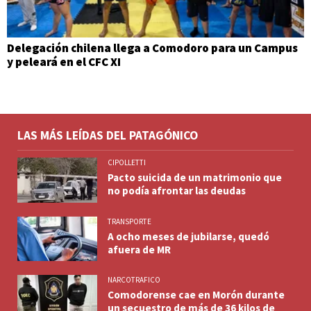
Delegación chilena llega a Comodoro para un Campus
y peleará en el CFC XI
LAS MÁS LEÍDAS DEL PATAGÓNICO
CIPOLLETTI
Pacto suicida de un matrimonio que
no podía afrontar las deudas
TRANSPORTE
A ocho meses de jubilarse, quedó
afuera de MR
NARCOTRAFICO
Comodorense cae en Morón durante
un secuestro de más de 36 kilos de