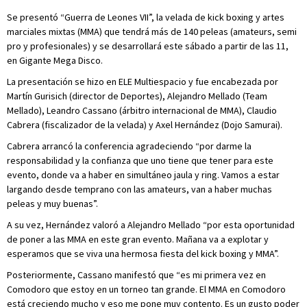
Se presentó “Guerra de Leones VII”, la velada de kick boxing y artes
marciales mixtas (MMA) que tendrá más de 140 peleas (amateurs, semi
pro y profesionales) y se desarrollará este sábado a partir de las 11,
en Gigante Mega Disco.
La presentación se hizo en ELE Multiespacio y fue encabezada por
Martín Gurisich (director de Deportes), Alejandro Mellado (Team
Mellado), Leandro Cassano (árbitro internacional de MMA), Claudio
Cabrera (fiscalizador de la velada) y Axel Hernández (Dojo Samurai).
Cabrera arrancó la conferencia agradeciendo “por darme la
responsabilidad y la confianza que uno tiene que tener para este
evento, donde va a haber en simultáneo jaula y ring. Vamos a estar
largando desde temprano con las amateurs, van a haber muchas
peleas y muy buenas”.
A su vez, Hernández valoró a Alejandro Mellado “por esta oportunidad
de poner a las MMA en este gran evento. Mañana va a explotar y
esperamos que se viva una hermosa fiesta del kick boxing y MMA”.
Posteriormente, Cassano manifestó que “es mi primera vez en
Comodoro que estoy en un torneo tan grande. El MMA en Comodoro
está creciendo mucho y eso me pone muy contento. Es un gusto poder