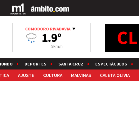
COMODORO RIVADAVIA
1.9°
9km/h
MUNDO
DEPORTES
SANTA CRUZ
ESPECTÁCULOS
TICA
AJUSTE
CULTURA
MALVINAS
CALETA OLIVIA