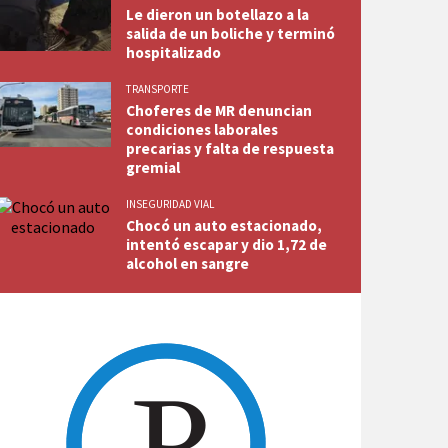
Le dieron un botellazo a la
salida de un boliche y terminó
hospitalizado
TRANSPORTE
Choferes de MR denuncian
condiciones laborales
precarias y falta de respuesta
gremial
INSEGURIDAD VIAL
Chocó un auto estacionado,
intentó escapar y dio 1,72 de
alcohol en sangre