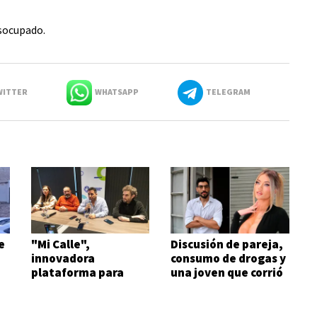
esocupado.
ITTER
WHATSAPP
TELEGRAM
e
"Mi Calle",
Discusión de pareja,
innovadora
consumo de drogas y
plataforma para
una joven que corrió
agilizar reclamos
semidesnuda
urbanos