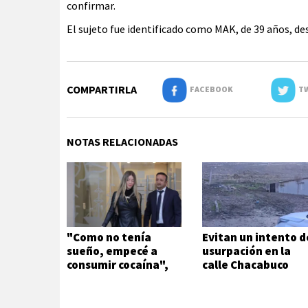
confirmar.
El sujeto fue identificado como MAK, de 39 años, d
COMPARTIRLA
FACEBOOK
TW
NOTAS RELACIONADAS
"Como no tenía
Evitan un intento d
sueño, empecé a
usurpación en la
consumir cocaína",
calle Chacabuco
afirmó Candela
Arizaga