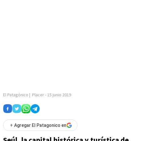
El Patagónico
|
Placer
-
15 junio 2019
+
Agregar El Patagonico en
Seúl, la capital histórica y turística de